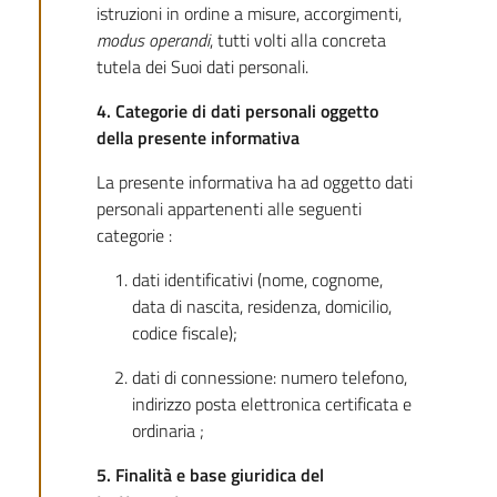
istruzioni in ordine a misure, accorgimenti,
modus operandi
, tutti volti alla concreta
tutela dei Suoi dati personali.
4. Categorie di dati personali oggetto
della presente informativa
La presente informativa ha ad oggetto dati
personali appartenenti alle seguenti
categorie :
dati identificativi (nome, cognome,
data di nascita, residenza, domicilio,
codice fiscale);
dati di connessione: numero telefono,
indirizzo posta elettronica certificata e
ordinaria ;
5. Finalità e base giuridica del