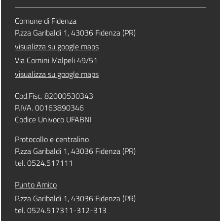
Comune di Fidenza
P.zza Garibaldi 1, 43036 Fidenza (PR)
visualizza su google maps
Via Cornini Malpeli 49/51
visualizza su google maps
Cod.Fisc. 82000530343
P.IVA. 00163890346
Codice Univoco UFABNI
Protocollo e centralino
P.zza Garibaldi 1, 43036 Fidenza (PR)
tel. 0524.517111
Punto Amico
P.zza Garibaldi 1, 43036 Fidenza (PR)
tel. 0524.517311-312-313