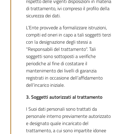
rispetto delle vigenti disposizioni in materia
di trattamento, ivi compreso il profilo della
sicurezza dei dati.
L’Ente provvede a formalizzare istruzioni,
compiti ed oneri in capo a tali soggetti terzi
con la designazione degli stessi a
"Responsabili del trattamento". Tali
soggetti sono sottoposti a verifiche
periodiche al fine di costatare il
mantenimento dei livelli di garanzia
registrati in occasione dell’affidamento
dell’incarico iniziale.
3. Soggetti autorizzati al trattamento
I Suoi dati personali sono trattati da
personale interno previamente autorizzato
e designato quale incaricato del
trattamento, a cui sono impartite idonee