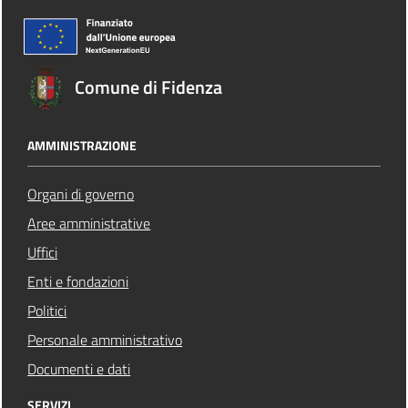
Comune di Fidenza
AMMINISTRAZIONE
Organi di governo
Aree amministrative
Uffici
Enti e fondazioni
Politici
Personale amministrativo
Documenti e dati
SERVIZI