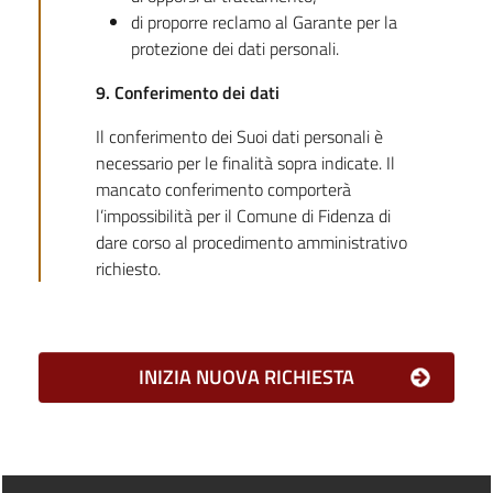
di proporre reclamo al Garante per la
protezione dei dati personali.
9. Conferimento dei dati
Il conferimento dei Suoi dati personali è
necessario per le finalità sopra indicate. Il
mancato conferimento comporterà
l’impossibilità per il Comune di Fidenza di
dare corso al procedimento amministrativo
richiesto.